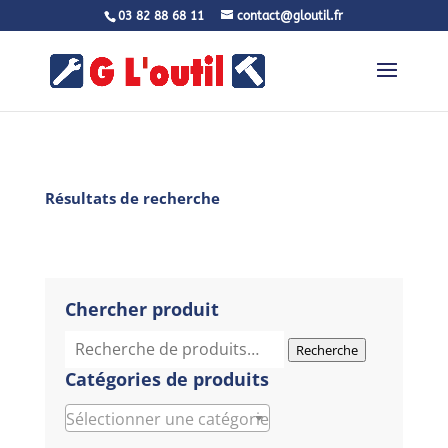
03 82 88 68 11
contact@gloutil.fr
Résultats de recherche
Chercher produit
Recherche
Recherche
pour :
Catégories de produits
Sélectionner une catégorie