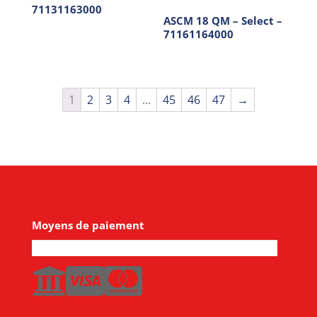
71131163000
ASCM 18 QM – Select –
71161164000
1
2
3
4
…
45
46
47
→
Moyens de paiement