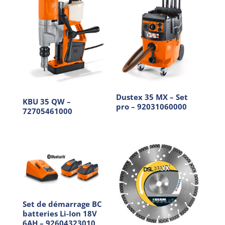
Dustex 35 MX – Set
KBU 35 QW –
pro – 92031060000
72705461000
Set de démarrage BC
batteries Li-Ion 18V
6AH – 92604323010