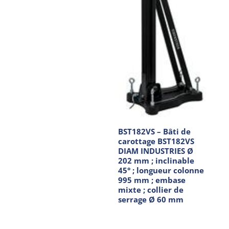
BST182VS – Bâti de
carottage BST182VS
DIAM INDUSTRIES Ø
202 mm ; inclinable
45° ; longueur colonne
995 mm ; embase
mixte ; collier de
serrage Ø 60 mm