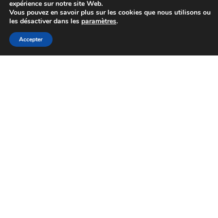
expérience sur notre site Web.
Vous pouvez en savoir plus sur les cookies que nous utilisons ou
les désactiver dans les
paramètres
.
Accepter
Choisir G L’outil ?
G L’outil est le partenaire de choix
pour les petites et moyennes
entreprises en France
métropolitaine.
« Retrouvez des produits complémentaires en nous