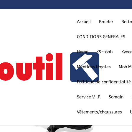
Accueil
Bauder
Bolt
CONDITIONS GENERALES
Home
KS-tools
Kyoc
Mentions légales
Mob M
Politique de confidentialité
Service V.I.P.
Somain
Vêtements/chaussures