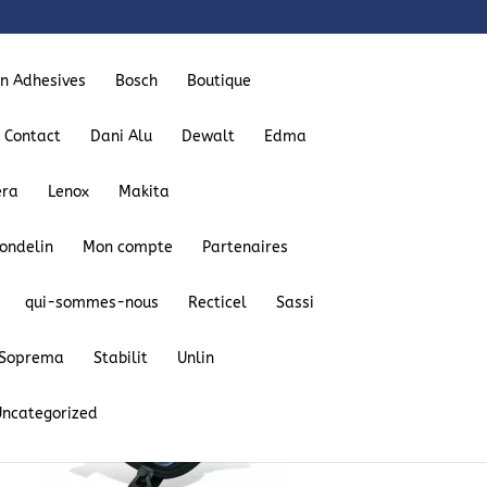
on Adhesives
Bosch
Boutique
Contact
Dani Alu
Dewalt
Edma
era
Lenox
Makita
ondelin
Mon compte
Partenaires
qui-sommes-nous
Recticel
Sassi
Soprema
Stabilit
Unlin
Uncategorized