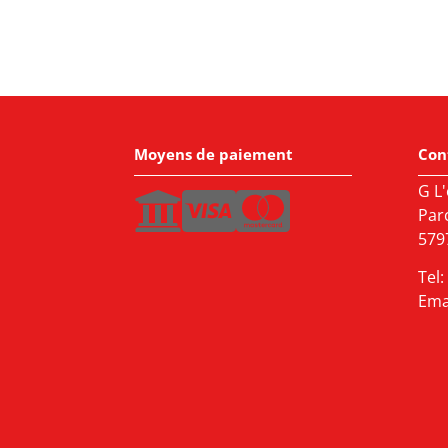
Moyens de paiement
Con
G L'
Par
5797
Tel:
Ema