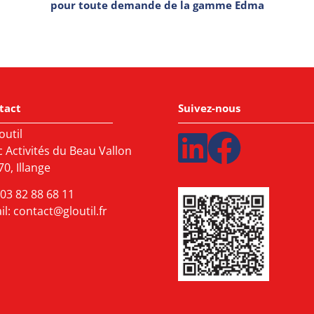
pour toute demande de la gamme Edma
tact
Suivez-nous
outil
c Activités du Beau Vallon
0, Illange
03 82 88 68 11
il:
contact@gloutil.fr