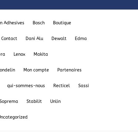
on Adhesives
Bosch
Boutique
Contact
Dani Alu
Dewalt
Edma
era
Lenox
Makita
ondelin
Mon compte
Partenaires
qui-sommes-nous
Recticel
Sassi
Soprema
Stabilit
Unlin
u’il faut savoir :
Uncategorized