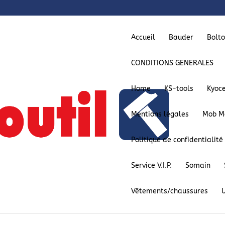
Accueil
Bauder
Bolt
CONDITIONS GENERALES
Home
KS-tools
Kyoc
Mentions légales
Mob M
Politique de confidentialité
ntialité
Service V.I.P.
Somain
 protection des données (RGPD) ce q
Vêtements/chaussures