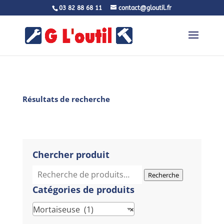
03 82 88 68 11
contact@gloutil.fr
Résultats de recherche
Chercher produit
Recherche
Recherche
pour :
Catégories de produits
Mortaiseuse (1)
×