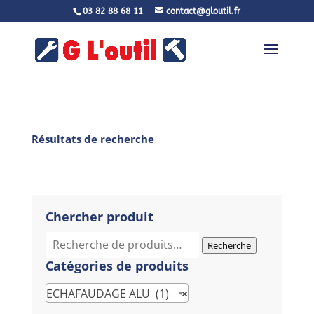
03 82 88 68 11
contact@gloutil.fr
Résultats de recherche
Chercher produit
Recherche
Recherche
pour :
Catégories de produits
ECHAFAUDAGE ALU (1)
×