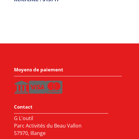
Moyens de paiement
Contact
G L'outil
Parc Activités du Beau Vallon
57970, Illange