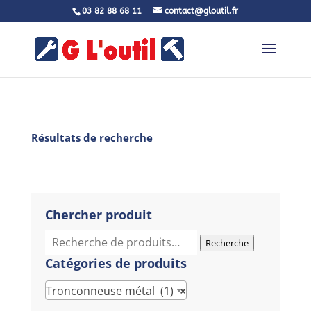
03 82 88 68 11
contact@gloutil.fr
Résultats de recherche
Chercher produit
Recherche
Recherche
pour :
Catégories de produits
Tronconneuse métal (1)
×