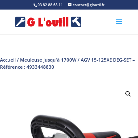
03 82 88 68 11
contact@gloutil.fr
Accueil
/
Meuleuse jusqu'à 1700W
/ AGV 15-125XE DEG-SET –
Référence : 4933448830