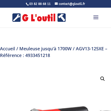
03 82 88 68 11
contact@gloutil.fr
Accueil
/
Meuleuse jusqu'à 1700W
/ AGV13-125XE –
Référence : 4933451218