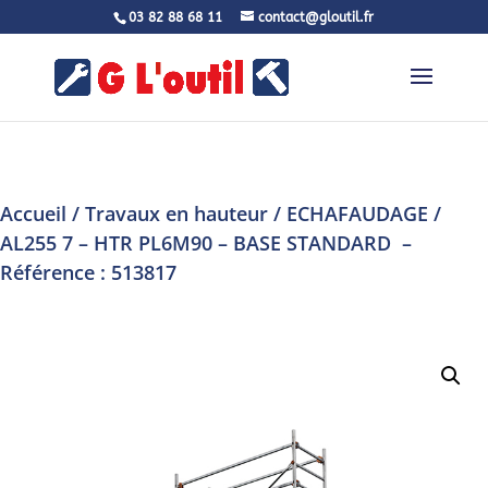
03 82 88 68 11
contact@gloutil.fr
Accueil
/
Travaux en hauteur
/
ECHAFAUDAGE
/
AL255 7 – HTR PL6M90 – BASE STANDARD –
Référence : 513817