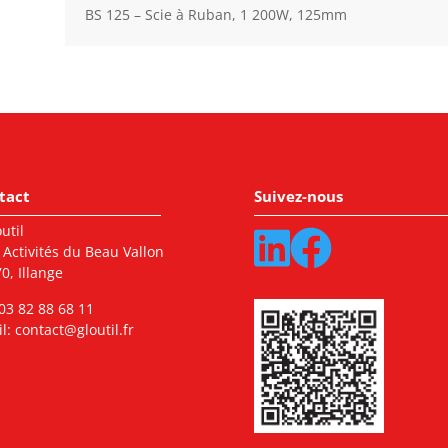
BS 125 – Scie à Ruban, 1 200W, 125mm
tact
Suivez-nous
util
 Activités du Beau Vallon
0, Illange
03 82 88 68 11
l:
contact@gloutil.fr