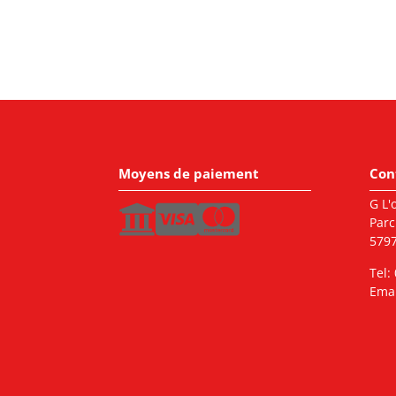
Moyens de paiement
Con
G L'o
Parc
5797
Tel:
Emai