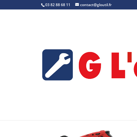
03 82 88 68 11
contact@gloutil.fr
Accueil
/
Scie à ruban
/ BS 125 – Référence