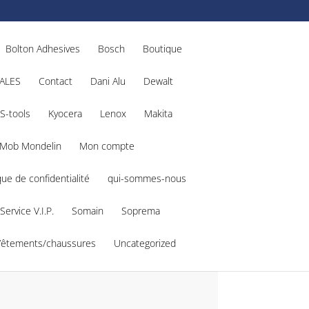
Bolton Adhesives
Bosch
Boutique
ALES
Contact
Dani Alu
Dewalt
S-tools
Kyocera
Lenox
Makita
Mob Mondelin
Mon compte
que de confidentialité
qui-sommes-nous
Service V.I.P.
Somain
Soprema
Vêtements/chaussures
Uncategorized