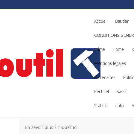
Accueil
Bauder
CONDITIONS GENER
Edma
Home
K
Mentions légales
Partenaires
Politi
 : 4933448245
Recticel
Sassi
Stabilit
Unlin
BS 125
– Référence : 4933448245
En savoir plus ? cliquez ici