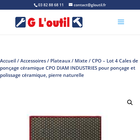
03 82 88 68 11
contact@gloutil.fr
Accueil
/
Accessoires
/
Plateaux
/
Mixte
/ CPO – Lot 4 Cales de
ponçage céramique CPO DIAM INDUSTRIES pour ponçage et
polissage céramique, pierre naturelle