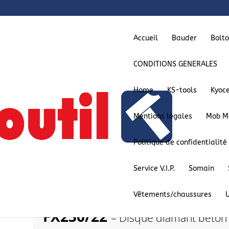
Accueil
Bauder
Bolt
CONDITIONS GENERALES
Home
KS-tools
Kyoc
Mentions légales
Mob M
Politique de confidentialité
on
/ FX230/22 – Disque diamant béton FX Ø 230 DI
Service V.I.P.
Somain
maçonnerie
Vêtements/chaussures
FX230/22
– Disque diamant béton