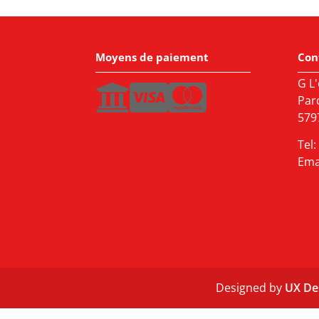
Moyens de paiement
Con
G L'
Par
5797
Tel:
Ema
Designed by
UX De