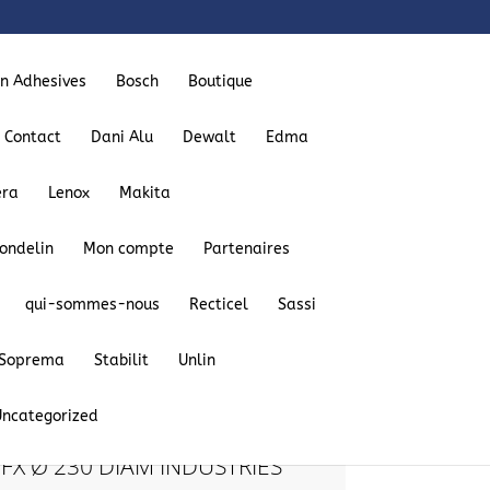
on Adhesives
Bosch
Boutique
Contact
Dani Alu
Dewalt
Edma
era
Lenox
Makita
ondelin
Mon compte
Partenaires
qui-sommes-nous
Recticel
Sassi
AM INDUSTRIES pour tronçonnage
Soprema
Stabilit
Unlin
Uncategorized
 FX Ø 230 DIAM INDUSTRIES