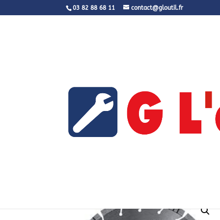
03 82 88 68 11
contact@gloutil.fr
Accueil
/
Accessoires
/
Disques
/
Bet
béton, béton armé, grès, universel 