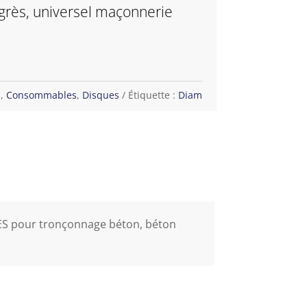
grès, universel maçonnerie
n
,
Consommables
,
Disques
Étiquette :
Diam
ES pour tronçonnage béton, béton