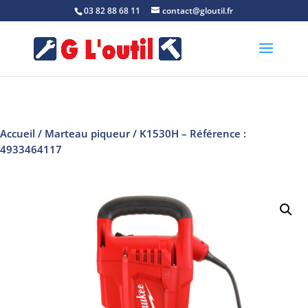
03 82 88 68 11
contact@gloutil.fr
Accueil
/
Marteau piqueur
/ K1530H – Référence :
4933464117