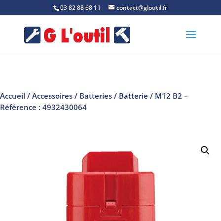
03 82 88 68 11
contact@gloutil.fr
Accueil
/
Accessoires
/
Batteries
/
Batterie
/ M12 B2 –
Référence : 4932430064