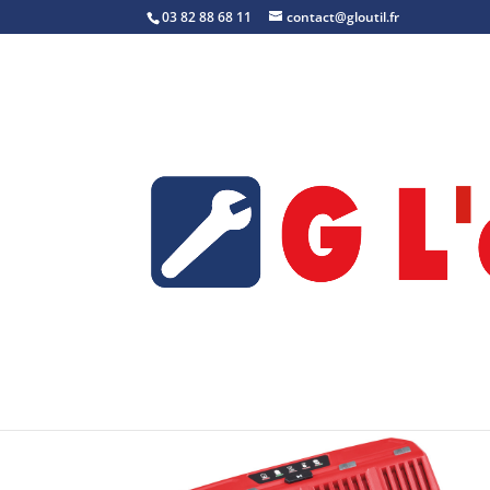
03 82 88 68 11
contact@gloutil.fr
Accueil
/
Chargeur
/ M12 C4 – Référence : 