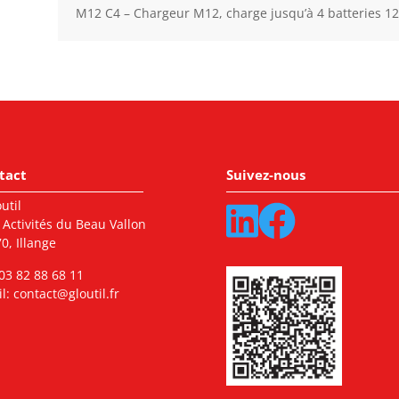
M12 C4 – Chargeur M12, charge jusqu’à 4 batteries 1
tact
Suivez-nous
util
 Activités du Beau Vallon
0, Illange
03 82 88 68 11
l:
contact@gloutil.fr