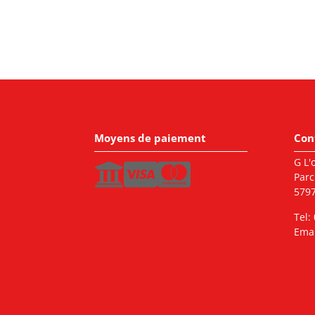
Moyens de paiement
Con
G L'o
Parc
5797
Tel:
Emai