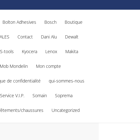
Bolton Adhesives
Bosch
Boutique
ALES
Contact
Dani Alu
Dewalt
S-tools
Kyocera
Lenox
Makita
Mob Mondelin
Mon compte
que de confidentialité
qui-sommes-nous
Service V.I.P.
Somain
Soprema
Vêtements/chaussures
Uncategorized