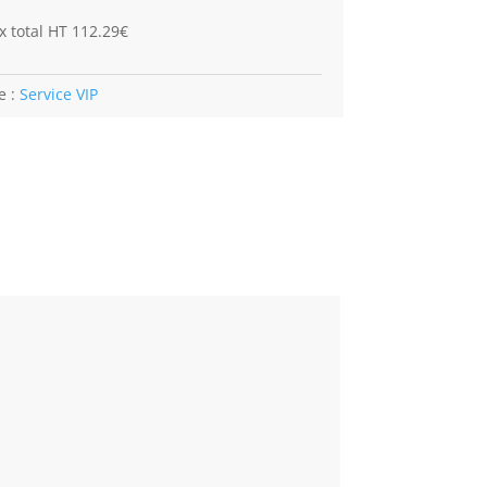
x total HT 112.29€
e :
Service VIP