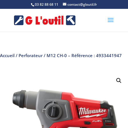
03 82 88 68 11
contact@gloutil.fr
Accueil
/
Perforateur
/ M12 CH-0 – Référence : 4933441947