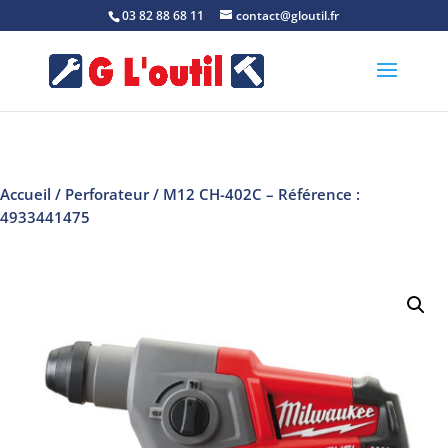
03 82 88 68 11
contact@gloutil.fr
Accueil
/
Perforateur
/ M12 CH-402C – Référence :
4933441475