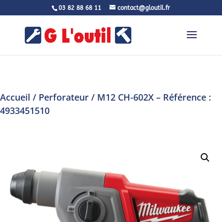
03 82 88 68 11
contact@gloutil.fr
Accueil
/
Perforateur
/ M12 CH-602X – Référence :
4933451510