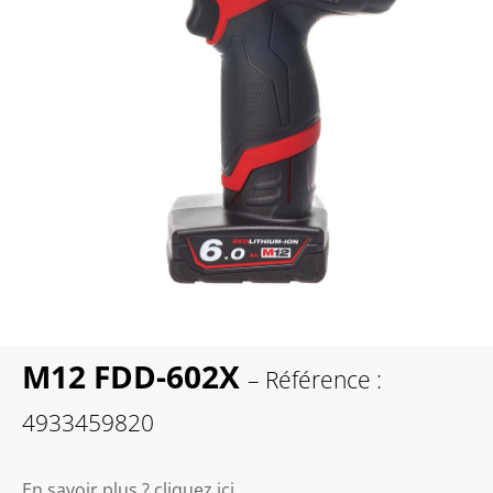
M12 FDD-602X
– Référence :
4933459820
En savoir plus ? cliquez ici