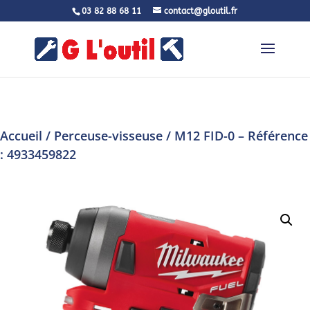
03 82 88 68 11
contact@gloutil.fr
Accueil
/
Perceuse-visseuse
/ M12 FID-0 – Référence
: 4933459822