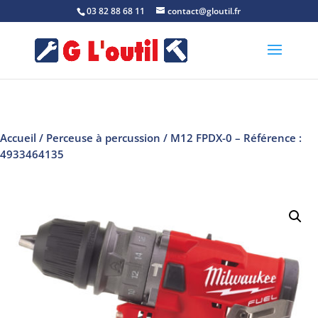
03 82 88 68 11
contact@gloutil.fr
Accueil
/
Perceuse à percussion
/ M12 FPDX-0 – Référence :
4933464135