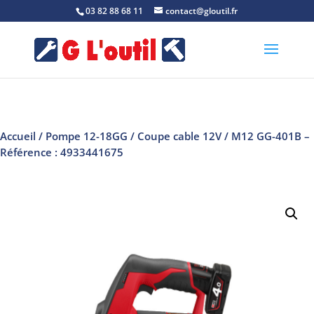
03 82 88 68 11
contact@gloutil.fr
Accueil
/
Pompe 12-18GG / Coupe cable 12V
/ M12 GG-401B –
Référence : 4933441675