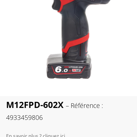
M12FPD-602X
– Référence :
4933459806
En savoir plus ? cliquez ici