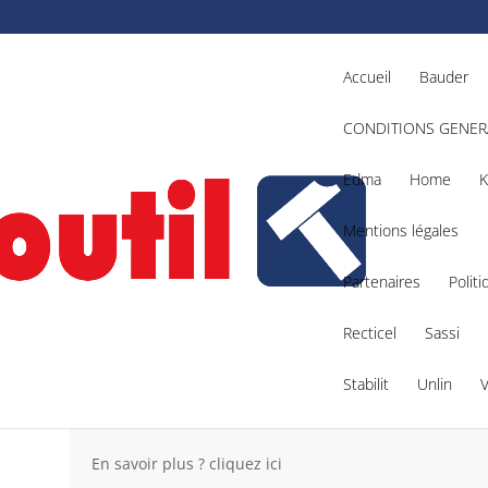
Accueil
Bauder
CONDITIONS GENER
Edma
Home
K
Mentions légales
Partenaires
Politi
rence : 4933459573
Recticel
Sassi
Stabilit
Unlin
M18 BJS-0X
– Référence : 493345
En savoir plus ? cliquez ici