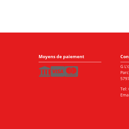
Moyens de paiement
Con
G L'o
Parc
5797
Tel:
Emai