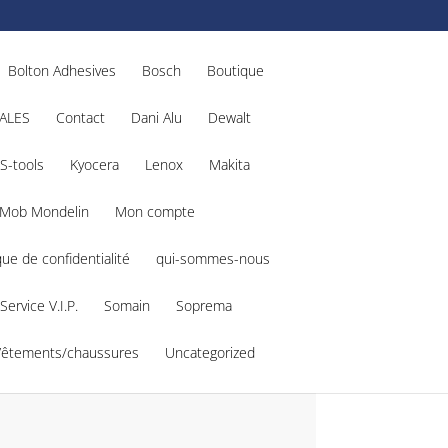
Bolton Adhesives
Bosch
Boutique
ALES
Contact
Dani Alu
Dewalt
S-tools
Kyocera
Lenox
Makita
Mob Mondelin
Mon compte
que de confidentialité
qui-sommes-nous
Service V.I.P.
Somain
Soprema
Vêtements/chaussures
Uncategorized
9573