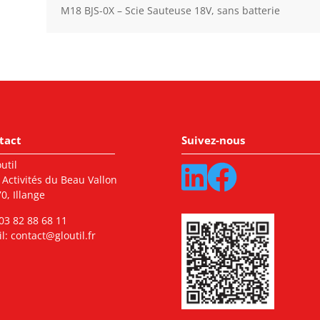
M18 BJS-0X – Scie Sauteuse 18V, sans batterie
tact
Suivez-nous
util
 Activités du Beau Vallon
0, Illange
03 82 88 68 11
l:
contact@gloutil.fr