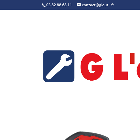
03 82 88 68 11
contact@gloutil.fr
Accueil
/
Scie sauteuse
/ M18 BJS-0X – Réfé