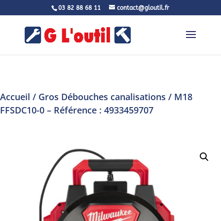
03 82 88 68 11
contact@gloutil.fr
Accueil
/
Gros Débouches canalisations
/ M18
FFSDC10-0 – Référence : 4933459707