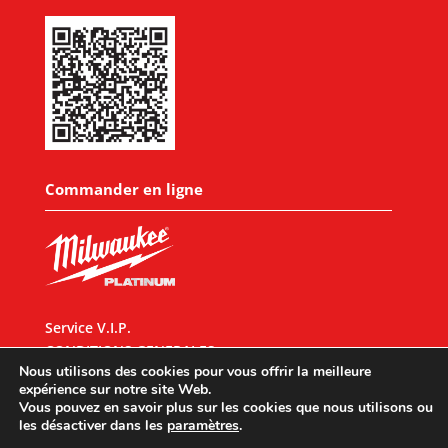
Commander en ligne
Service V.I.P.
CONDITIONS GENERALES
Nous utilisons des cookies pour vous offrir la meilleure
expérience sur notre site Web.
Vous pouvez en savoir plus sur les cookies que nous utilisons ou
les désactiver dans les
paramètres
.
Designed by
UX Design
© 2026 All rights reserved |
Mentions légales
|