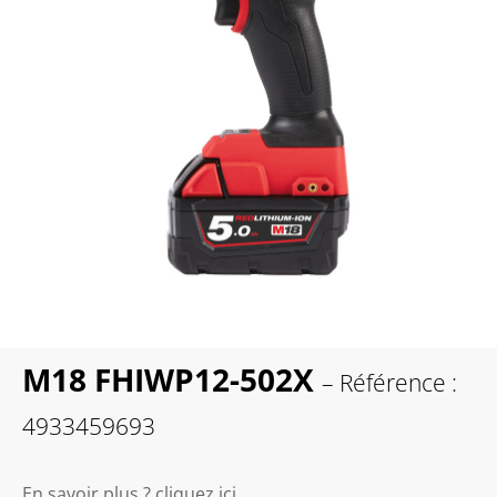
M18 FHIWP12-502X
– Référence :
4933459693
En savoir plus ? cliquez ici