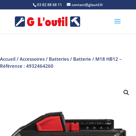
03 82 88 68 11
contact@gloutil.fr
Accueil
/
Accessoires
/
Batteries
/
Batterie
/ M18 HB12 –
Référence : 4932464260