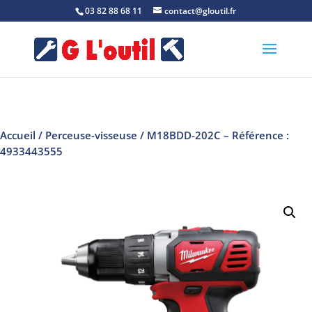
03 82 88 68 11
contact@gloutil.fr
Accueil
/
Perceuse-visseuse
/ M18BDD-202C – Référence :
4933443555