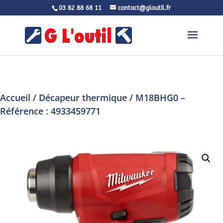
03 82 88 68 11
contact@gloutil.fr
Accueil
/
Décapeur thermique
/ M18BHG0 –
Référence : 4933459771