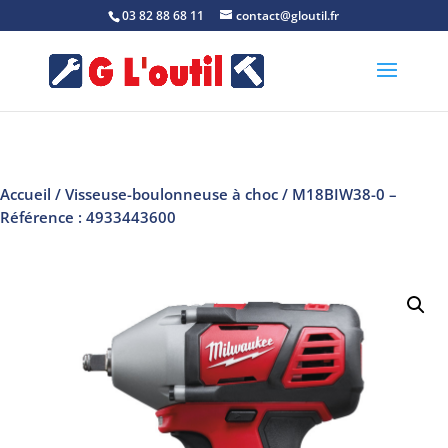
03 82 88 68 11
contact@gloutil.fr
Accueil
/
Visseuse-boulonneuse à choc
/ M18BIW38-0 –
Référence : 4933443600