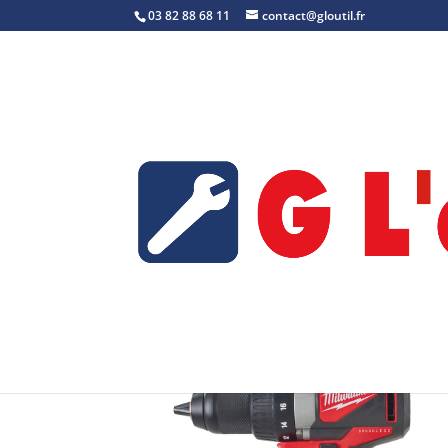
03 82 88 68 11
contact@gloutil.fr
Accueil
/
Visseuse-boulonneuse à choc
/ M1