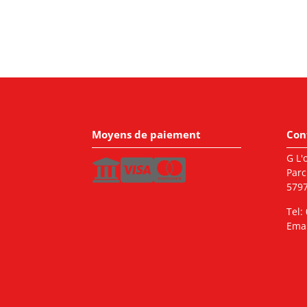
Moyens de paiement
Con
G L'o
Parc
5797
Tel:
Emai