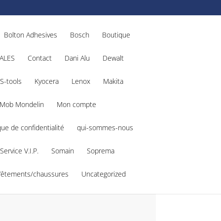
Bolton Adhesives
Bosch
Boutique
ALES
Contact
Dani Alu
Dewalt
S-tools
Kyocera
Lenox
Makita
Mob Mondelin
Mon compte
que de confidentialité
qui-sommes-nous
Service V.I.P.
Somain
Soprema
Vêtements/chaussures
Uncategorized
33464514