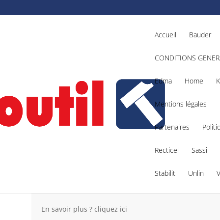
Accueil
Bauder
CONDITIONS GENER
Edma
Home
K
Mentions légales
Partenaires
Politi
8BLDD2-0X – Référence : 4933464514
Recticel
Sassi
Stabilit
Unlin
M18BLDD2-0X
– Référence : 49
En savoir plus ? cliquez ici