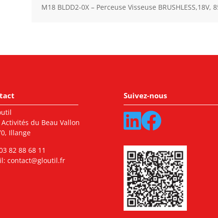
M18 BLDD2-0X – Perceuse Visseuse BRUSHLESS,18V, 85
tact
Suivez-nous
util
 Activités du Beau Vallon
0, Illange
03 82 88 68 11
l:
contact@gloutil.fr