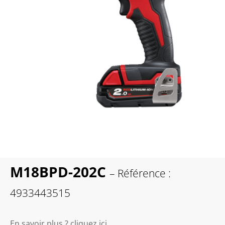
M18BPD-202C
– Référence :
4933443515
En savoir plus ? cliquez ici