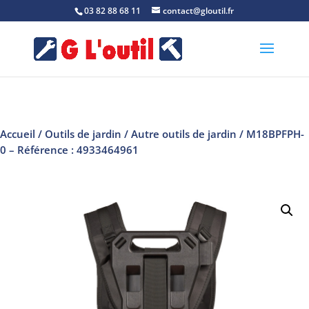
03 82 88 68 11
contact@gloutil.fr
Accueil
/
Outils de jardin
/
Autre outils de jardin
/ M18BPFPH-
0 – Référence : 4933464961