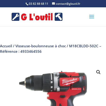
03 82 88 68 11
contact@gloutil.fr
Accueil
/
Visseuse-boulonneuse à choc
/ M18CBLDD-502C –
Référence : 4933464556