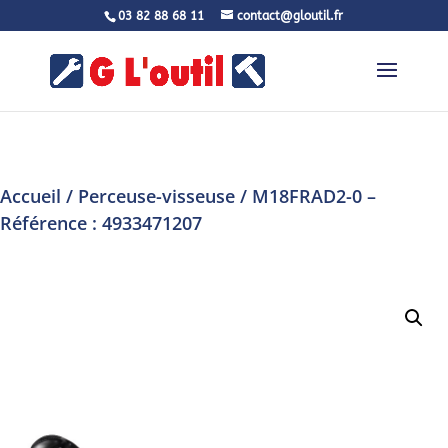
03 82 88 68 11
contact@gloutil.fr
Accueil
/
Perceuse-visseuse
/ M18FRAD2-0 –
Référence : 4933471207