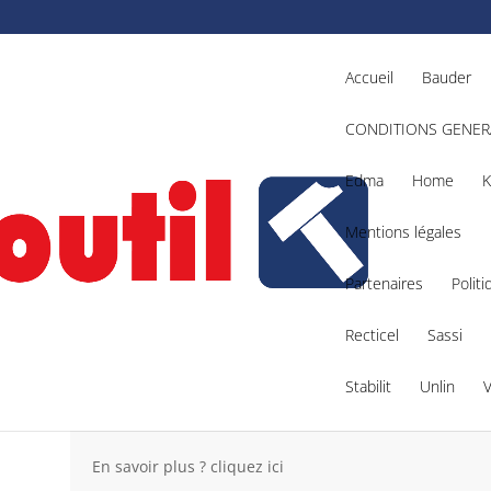
Accueil
Bauder
CONDITIONS GENER
Edma
Home
K
Mentions légales
Partenaires
Politi
8ONEIWP12-0X – Référence : 4933459197
Recticel
Sassi
Stabilit
Unlin
M18ONEIWP12-0X
– Référence
En savoir plus ? cliquez ici