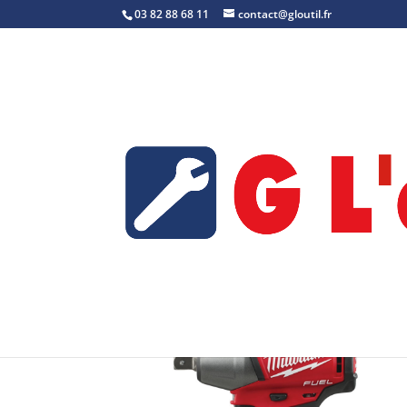
03 82 88 68 11
contact@gloutil.fr
Accueil
/
Visseuse-boulonneuse à choc
/ M1