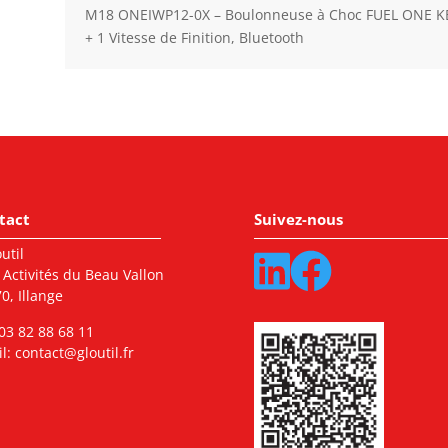
M18 ONEIWP12-0X – Boulonneuse à Choc FUEL ONE KEY
+ 1 Vitesse de Finition, Bluetooth
tact
Suivez-nous
util
 Activités du Beau Vallon
0, Illange
03 82 88 68 11
l:
contact@gloutil.fr