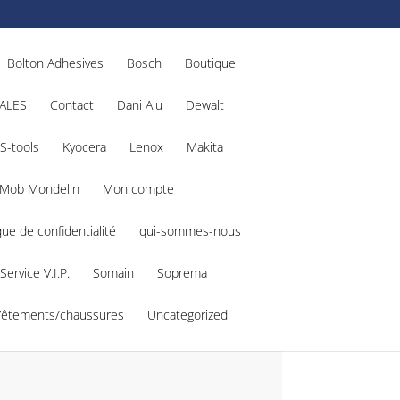
Bolton Adhesives
Bosch
Boutique
ALES
Contact
Dani Alu
Dewalt
S-tools
Kyocera
Lenox
Makita
Mob Mondelin
Mon compte
que de confidentialité
qui-sommes-nous
Service V.I.P.
Somain
Soprema
Vêtements/chaussures
Uncategorized
 : 4933459197