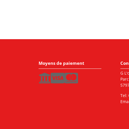
Moyens de paiement
Con
G L'o
Parc
5797
Tel:
Emai