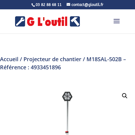
03 82 88 68 11
contact@gloutil.fr
Accueil
/
Projecteur de chantier
/ M18SAL-502B –
Référence : 4933451896