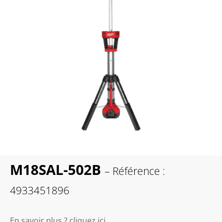
M18SAL-502B
– Référence :
4933451896
En savoir plus ? cliquez ici