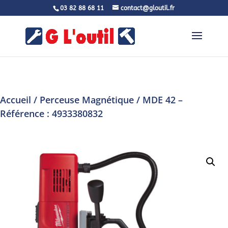
03 82 88 68 11
contact@gloutil.fr
Accueil
/
Perceuse Magnétique
/ MDE 42 –
Référence : 4933380832