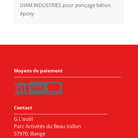
DIAM INDUSTRIES pour ponçage béton,
époxy
Moyens de paiement
Contact
G L'outil
Parc Activités du Beau Vallon
57970, Illange