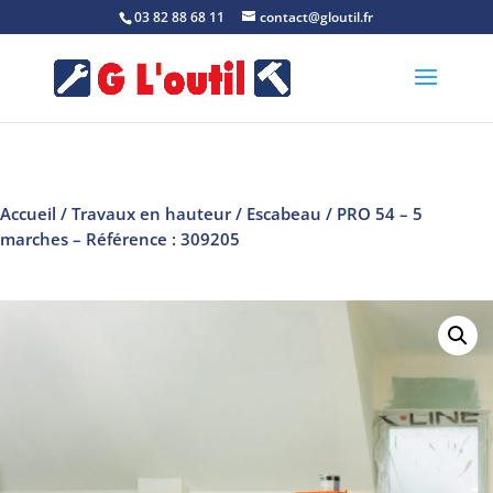
03 82 88 68 11
contact@gloutil.fr
Accueil
/
Travaux en hauteur
/
Escabeau
/ PRO 54 – 5
marches – Référence : 309205