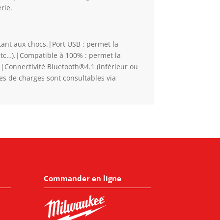
rie.
tant aux chocs.|Port USB : permet la
etc…).|Compatible à 100% : permet la
n.|Connectivité Bluetooth®4.1 (inférieur ou
es de charges sont consultables via
Commander en ligne