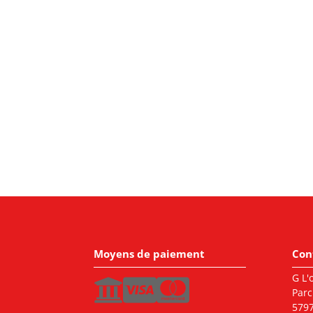
Moyens de paiement
Con
G L'o
Parc
5797