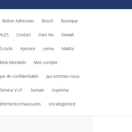
Bolton Adhesives
Bosch
Boutique
ALES
Contact
Dani Alu
Dewalt
S-tools
Kyocera
Lenox
Makita
Mob Mondelin
Mon compte
que de confidentialité
qui-sommes-nous
Service V.I.P.
Somain
Soprema
Vêtements/chaussures
Uncategorized
ies Li-Ion 18V 6AH
–