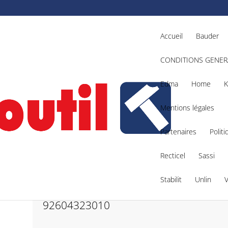
Accueil
Bauder
CONDITIONS GENER
Edma
Home
K
Mentions légales
Partenaires
Politi
marrage BC batteries Li-Ion 18V 6AH – 92604323010
Recticel
Sassi
Stabilit
Unlin
Set de démarrage BC batter
92604323010