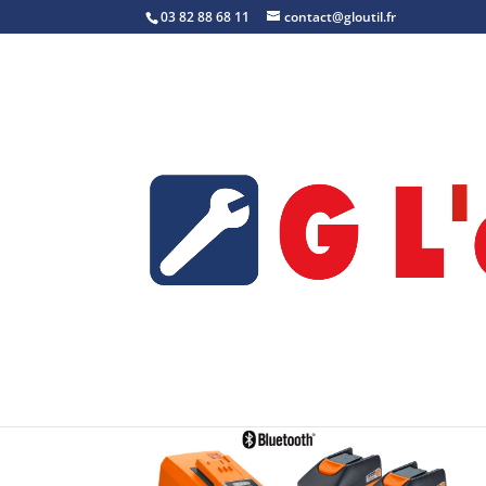
03 82 88 68 11
contact@gloutil.fr
Accueil
/
Accessoires
/
Batteries
/ Set de dé