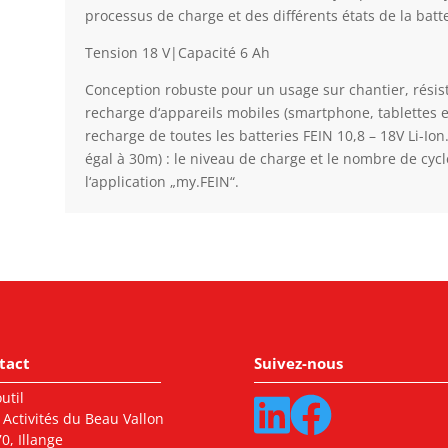
processus de charge et des différents états de la batte
Tension 18 V|Capacité 6 Ah
Conception robuste pour un usage sur chantier, résis
recharge d‘appareils mobiles (smartphone, tablettes 
recharge de toutes les batteries FEIN 10,8 – 18V Li-Io
égal à 30m) : le niveau de charge et le nombre de cycl
l‘application „my.FEIN“.
tact
Suivez-nous
util
 Activités du Beau Vallon
0, Illange