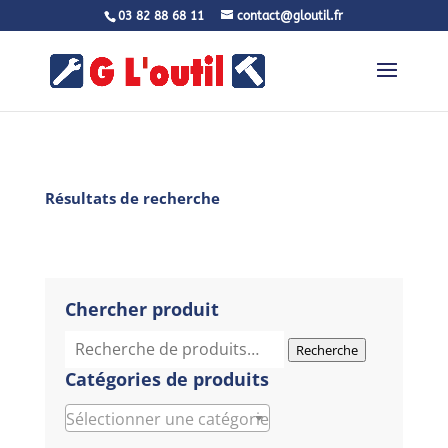
03 82 88 68 11
contact@gloutil.fr
Résultats de recherche
Chercher produit
Recherche
Recherche
pour :
Catégories de produits
Sélectionner une catégorie