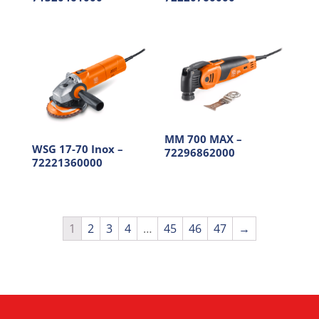
MM 700 MAX –
WSG 17-70 Inox –
72296862000
72221360000
1
2
3
4
…
45
46
47
→