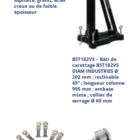
creux ou de faible
épaisseur
BST182VS – Bâti de
carottage BST182VS
DIAM INDUSTRIES Ø
202 mm ; inclinable
45° ; longueur colonne
995 mm ; embase
mixte ; collier de
serrage Ø 60 mm