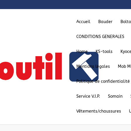
Accueil
Bauder
Bolt
CONDITIONS GENERALES
Home
KS-tools
Kyoc
Mentions légales
Mob M
Politique de confidentialité
Service V.I.P.
Somain
Catégories de produits
Vêtements/chaussures
400ml (3)
×