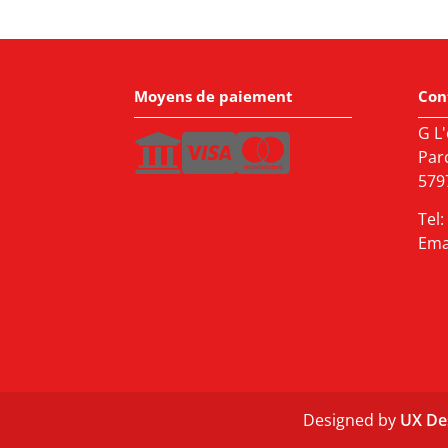
Moyens de paiement
Con
G L'
Par
5797
Tel:
Ema
Designed by
UX De