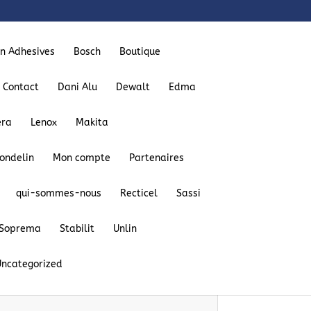
on Adhesives
Bosch
Boutique
Contact
Dani Alu
Dewalt
Edma
era
Lenox
Makita
ondelin
Mon compte
Partenaires
qui-sommes-nous
Recticel
Sassi
Soprema
Stabilit
Unlin
Uncategorized