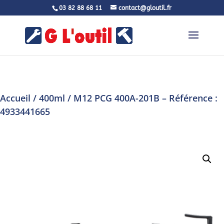
03 82 88 68 11
contact@gloutil.fr
Accueil
/
400ml
/ M12 PCG 400A-201B – Référence :
4933441665