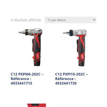
3 résultats affichés
C12 PXPI06-202C –
C12 PXPI10-202C –
Référence :
Référence :
4933441715
4933441730