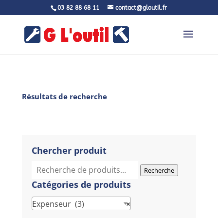
03 82 88 68 11
contact@gloutil.fr
Résultats de recherche
Chercher produit
Recherche
Recherche
pour :
Catégories de produits
Expenseur (3)
×