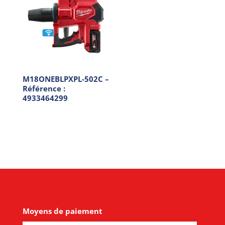
M18ONEBLPXPL-502C –
Référence :
4933464299
Moyens de paiement