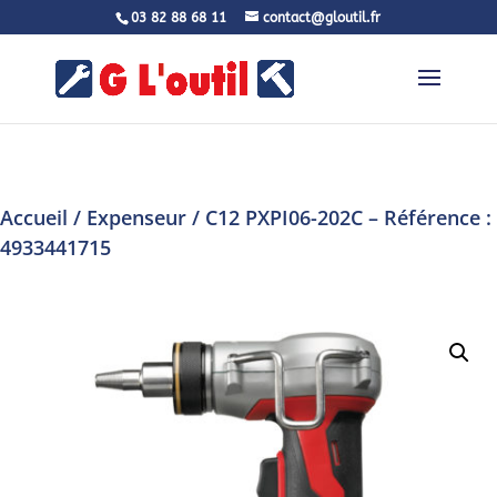
03 82 88 68 11
contact@gloutil.fr
Accueil
/
Expenseur
/ C12 PXPI06-202C – Référence :
4933441715