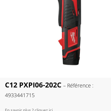
C12 PXPI06-202C
– Référence :
4933441715
En savoir plus ? cliquez ici