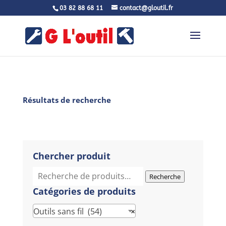
03 82 88 68 11
contact@gloutil.fr
Résultats de recherche
Chercher produit
Recherche
Recherche
pour :
Catégories de produits
Outils sans fil (54)
×