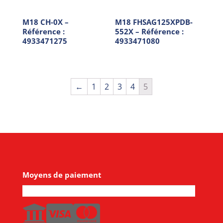
M18 CH-0X –
M18 FHSAG125XPDB-
Référence :
552X – Référence :
4933471275
4933471080
←
1
2
3
4
5
Moyens de paiement