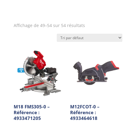
Affichage de 49–54 sur 54 résultats
M18 FMS305-0 –
M12FCOT-0 –
Référence :
Référence :
4933471205
4933464618