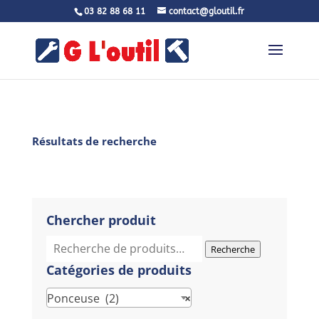
03 82 88 68 11
contact@gloutil.fr
Résultats de recherche
Chercher produit
Recherche
Recherche
pour :
Catégories de produits
Ponceuse (2)
×