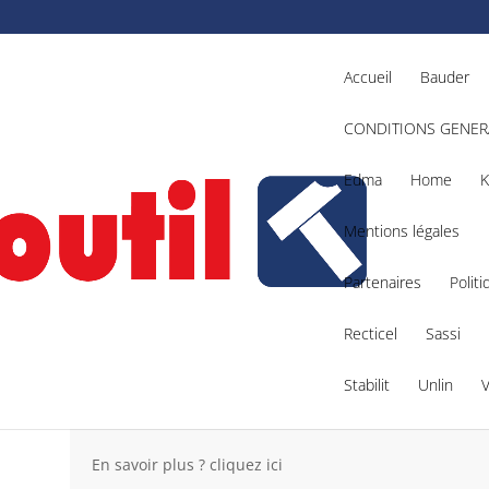
Accueil
Bauder
CONDITIONS GENER
Edma
Home
K
Mentions légales
Partenaires
Politi
ence : 4933464228
Recticel
Sassi
Stabilit
Unlin
M18 BOS125-0
– Référence : 49
En savoir plus ? cliquez ici