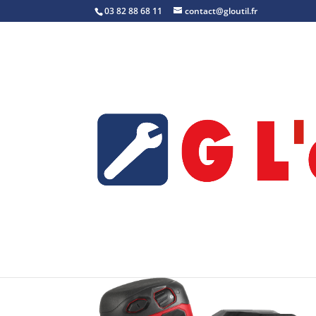
03 82 88 68 11
contact@gloutil.fr
Accueil
/
Ponceuse
/ M18 BOS125-0 – Référ