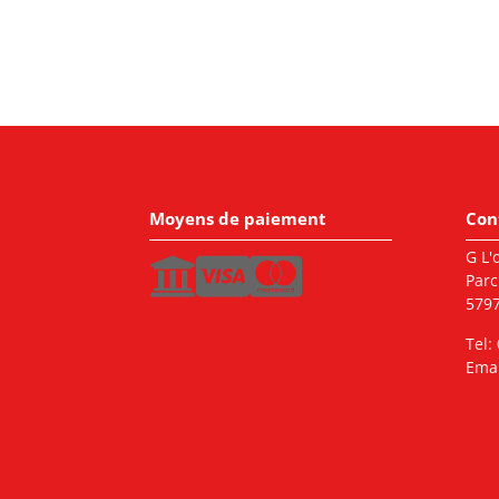
Moyens de paiement
Con
G L'o
Parc
5797
Tel:
Emai