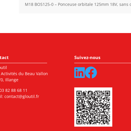
M18 BOS125-0 – Ponceuse orbitale 125mm 18V, sans ch
tact
Suivez-nous
util
 Activités du Beau Vallon
0, Illange
03 82 88 68 11
l:
contact@gloutil.fr