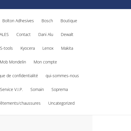
Bolton Adhesives
Bosch
Boutique
ALES
Contact
Dani Alu
Dewalt
S-tools
Kyocera
Lenox
Makita
Mob Mondelin
Mon compte
que de confidentialité
qui-sommes-nous
Service V.I.P.
Somain
Soprema
Vêtements/chaussures
Uncategorized
33464228